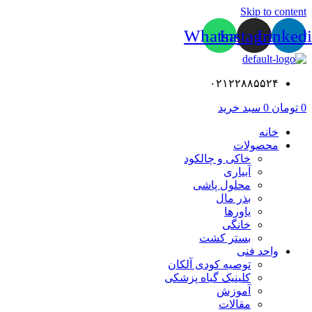
Skip to content
Whatsapp
Instagram
Linked
۰۲۱۲۲۸۸۵۵۲۴
0
تومان
0
سبد خرید
خانه
محصولات
خاکی و چالکود
آبیاری
محلول پاشی
بذر مال
یاورها
خانگی
بستر کشت
واحد فنی
توصیه کودی آلکان
کلینیک گیاه پزشکی
آموزش
مقالات