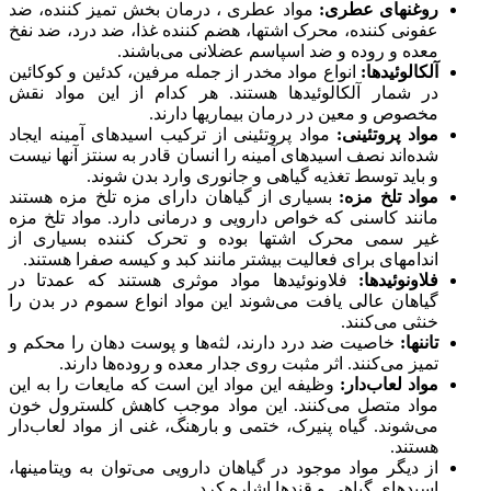
روغنهای عطری:
مواد عطری ، درمان بخش تمیز کننده، ضد
عفونی کننده، محرک اشتها، هضم کننده غذا، ضد درد، ضد نفخ
معده و روده و ضد اسپاسم عضلانی می‌باشند.
آلکالوئیدها:
انواع مواد مخدر از جمله مرفین، کدئین و کوکائین
در شمار آلکالوئیدها هستند. هر کدام از این مواد نقش
مخصوص و معین در درمان بیماریها دارند.
مواد پروتئینی:
مواد پروتئینی از ترکیب اسیدهای آمینه ایجاد
شده‌اند نصف اسیدهای آمینه را انسان قادر به سنتز آنها نیست
و باید توسط تغذیه گیاهی و جانوری وارد بدن شوند.
مواد تلخ مزه:
بسیاری از گیاهان دارای مزه تلخ مزه هستند
مانند کاسنی که خواص دارویی و درمانی دارد. مواد تلخ مزه
غیر سمی محرک اشتها بوده و تحرک کننده بسیاری از
اندامهای برای فعالیت بیشتر مانند کبد و کیسه صفرا هستند.
فلاونوئیدها:
فلاونوئیدها مواد موثری هستند که عمدتا در
گیاهان عالی یافت می‌شوند این مواد انواع سموم در بدن را
خنثی می‌کنند.
تاننها:
خاصیت ضد درد دارند، لثه‌ها و پوست دهان را محکم و
تمیز می‌کنند. اثر مثبت روی جدار معده و روده‌ها دارند.
مواد لعاب‌دار:
وظیفه این مواد این است که مایعات را به این
مواد متصل می‌کنند. این مواد موجب کاهش کلسترول خون
می‌شوند. گیاه پنیرک، ختمی و بارهنگ، غنی از مواد لعاب‌دار
هستند.
از دیگر مواد موجود در گیاهان دارویی‌ می‌توان به ویتامینها،
اسیدهای گیاهی و قندها اشاره کرد.