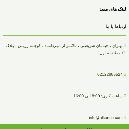
لینک های مفید
ارتباط با ما
تهـران ، خیـابـان شریعتـی ، بالاتــر از میـردامـاد ، کوچــه زریــن ، پـلاک
۲۱ ، طبقــه اول
02122885524
ساعت کاری: 8:00 الی 16:00
info@alkanco.com