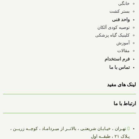
خانگی
بستر کشت
واحد فنی
توصیه کودی آلکان
کلینیک گیاه پزشکی
آموزش
مقالات
فرم استخدام
تماس با ما
لینک های مفید
ارتباط با ما
تهـران ، خیـابـان شریعتـی ، بالاتــر از میـردامـاد ، کوچــه زریــن ،
پـلاک ۲۱ ، طبقــه اول