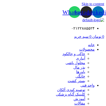
Skip to content
Whatsapp
Instagram
Linked
۰۲۱۲۲۸۸۵۵۲۴
0
تومان
0
سبد خرید
خانه
محصولات
خاکی و چالکود
آبیاری
محلول پاشی
بذر مال
یاورها
خانگی
بستر کشت
واحد فنی
توصیه کودی آلکان
کلینیک گیاه پزشکی
آموزش
مقالات