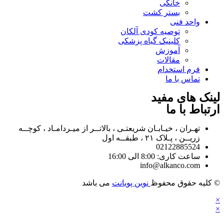
خانگی
بستر کشت
واحد فنی
توصیه کودی آلکان
کلینیک گیاه پزشکی
آموزش
مقالات
فرم استخدام
تماس با ما
لینک های مفید
ارتباط با ما
تهـران ، خیـابـان شریعتـی ، بالاتــر از میـردامـاد ، کوچــه
زریــن ، پـلاک ۲۱ ، طبقــه اول
02122885524
ساعت کاری: 8:00 الی 16:00
info@alkanco.com
© کلیه حقوق محفوظ
نوین پویانت
می باشد
×
×