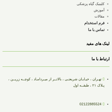
کلینیک گیاه پزشکی
آموزش
مقالات
فرم استخدام
تماس با ما
لینک های مفید
ارتباط با ما
تهـران ، خیـابـان شریعتـی ، بالاتــر از میـردامـاد ، کوچــه زریــن ،
پـلاک ۲۱ ، طبقــه اول
02122885524