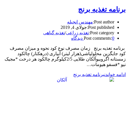
برنامه تغذیه برنج
Post author:
مهندس انجیله
Post published:
جولای 4, 2019
Post category:
تغذیه زراعی
/
تغذیه گیاهی
0 دیدگاه
Post comments:
برنامه تغذیه برنج زمان مصرف نوع کود نحوه و میزان مصرف
کود جایگزین محلولپاشی(هزار لیتر) آبیاری (درهکتار) چالکود
زمستانه اگروبیوآلکان طلایی 2/5کیلوگرم چالکود هر درخت *مجیک
نیو *فسفو هیومات…
ادامه خواندن
برنامه تغذیه برنج