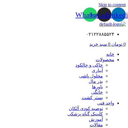
Skip to content
Whatsapp
Instagram
Linked
۰۲۱۲۲۸۸۵۵۲۴
0
تومان
0
سبد خرید
خانه
محصولات
خاکی و چالکود
آبیاری
محلول پاشی
بذر مال
یاورها
خانگی
بستر کشت
واحد فنی
توصیه کودی آلکان
کلینیک گیاه پزشکی
آموزش
مقالات