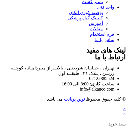
بستر کشت
واحد فنی
توصیه کودی آلکان
کلینیک گیاه پزشکی
آموزش
مقالات
فرم استخدام
تماس با ما
لینک های مفید
ارتباط با ما
تهـران ، خیـابـان شریعتـی ، بالاتــر از میـردامـاد ، کوچــه
زریــن ، پـلاک ۲۱ ، طبقــه اول
02122885524
ساعت کاری: 8:00 الی 16:00
info@alkanco.com
© کلیه حقوق محفوظ
نوین پویانت
می باشد
×
×
سبد خرید