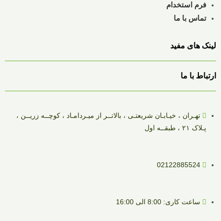
فرم استخدام
تماس با ما
لینک های مفید
ارتباط با ما
تهـران ، خیـابـان شریعتـی ، بالاتــر از میـردامـاد ، کوچــه زریــن ،
پـلاک ۲۱ ، طبقــه اول
02122885524
ساعت کاری: 8:00 الی 16:00