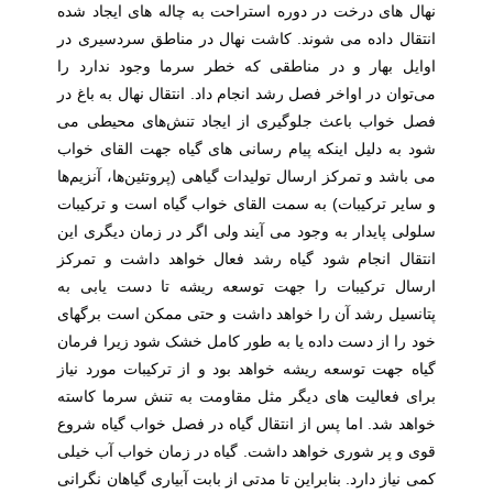
نهال های درخت در دوره استراحت به چاله های ایجاد شده
انتقال داده می شوند. کاشت نهال در مناطق سردسیری در
اوایل بهار و در مناطقی که خطر سرما وجود ندارد را
می‌توان در اواخر فصل رشد انجام داد. انتقال نهال به باغ در
فصل خواب باعث جلوگیری از ایجاد تنش‌های محیطی می
شود به دلیل اینکه پیام رسانی های گیاه جهت القای خواب
می باشد و تمرکز ارسال تولیدات گیاهی (پروتئین‌ها، آنزیم‌ها
و سایر ترکیبات) به سمت القای خواب گیاه است و ترکیبات
سلولی پایدار به وجود می آیند ولی اگر در زمان دیگری این
انتقال انجام شود گیاه رشد فعال خواهد داشت و تمرکز
ارسال ترکیبات را جهت توسعه ریشه تا دست یابی به
پتانسیل رشد آن را خواهد داشت و حتی ممکن است برگهای
خود را از دست داده یا به طور کامل خشک شود زیرا فرمان
گیاه جهت توسعه ریشه خواهد بود و از ترکیبات مورد نیاز
برای فعالیت های دیگر مثل مقاومت به تنش سرما کاسته
خواهد شد. اما پس از انتقال گیاه در فصل خواب گیاه شروع
قوی و پر شوری خواهد داشت. گیاه در زمان خواب آب خیلی
کمی نیاز دارد. بنابراین تا مدتی از بابت آبیاری گیاهان نگرانی