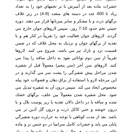
حشرات ماده بعد از آميزش با نر تخمهاي خود را به تعداد
زياد تا 400 عدد در دسته هاي متعدد (8-4) در زير غلاف
برگهاي ذرت و يا نيشكر و ساير ميزبانها قرار مي دهند. دوره
جنيني تخم حدود 10-7 روز، سپس لاروهاي جوان خارج مي
گردند. لاروهاي جوان فعاليت خود را تقريباً در كنار هم و با
تغذيه از برگهاي جوان و نزديك به محل غلاف كه در ضمن
قسمت ترد و نازك نيز مي باشد، شروع مي كنند. لاروها
تقريباً از سن دوم توانائي نفوذ به داخل ساقه را پيدا مي
كنند. لاروهاي سن آخر (سن پنجم) معمولاً قبل از شفيره
شدن مراحل پيش شفيرگي را پشت سر مي گذارند و در
اين مرحله لارو با استفاده از بزاق دهان و فضولات خود پيله
مخصوص ايجاد مي كند. سپس درون آن به شفيره تبديل مي
شود. محل شفيره شدن معمولاً بين علف، برگهاي خشك
شده و ساقه يا در داخل دالان تغذيه يا زير پوست بلال و يا
درون خوشه و حتي كاكل ذرت و درون گل آذين نر مي
باشد. بعد از مدت كوتاهي با توجه به حرارت دوره شفيرگي
پايان مي يابد و حشرات كامل سزاميا در دو جنس نر و ماده
ظاهر مي شوند. در هر حال نرها زودتر از ماده ها به پرواز