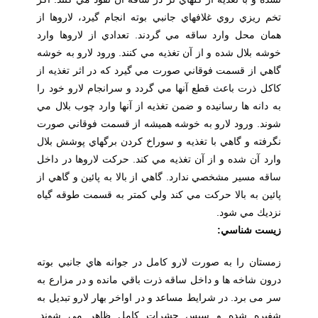
تخم ريزي روي غلافهاي جانبي بوته انجام گيرد، لاروها از
همان محل وارد ساقه مي گردند. تعدادي از لاروها وارد
خوشه بلال شده و از آن تغذيه مي كنند. ورود لارو به خوشه
گاهي از قسمت فوقاني صورت مي گيرد كه در اثر تغذيه از
كاكل ذرت باعث قطع آنها مي گردد و سرانجام لارو خود را
به دانه ها رسانيده و ضمن تغذيه از آنها وارد چوب بلال مي
شوند. ورود لارو به خوشه هميشه از قسمت فوقاني صورت
نگرفته و گاهي با تغذيه و سوراخ كردن برگهاي پوشش بلال
وارد آن شده و از آن تغذيه مي كند. حركت لاروها در داخل
ساقه مسير مشخصي ندارد. گاهي از بالا به پائين و گاهي از
پائين به بالا حركت مي كند ولي كمتر به قسمت طوقه گياه
نزديك مي شود.
زيست شناسي:
زمستان را به صورت لارو كامل در جوانه هاي جانبي بوته
درون شاخه ها و داخل ساقه ذرت باقي مانده و در مزارع به
سر می برد. در شرايط مساعد و در اواخر بهار لارو تبديل به
شفيره شده و سپس حشرات كامل ظاهر مي شوند.