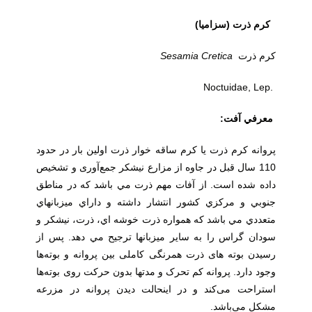
كرم ذرت (سزامیا
)
كرم ذرت
Cretica
Sesamia
.Noctuidae, Lep
معرفي آفت:
پروانه کرم ذرت یا کرم ساقه خوار ذرت اولین بار در حدود
110 سال قبل در جاوه از مزارع نیشکر جمع‌آوری و تشخیص
داده شده است. از آفات مهم ذرت مي باشد كه در مناطق
جنوبي و مركزي كشور انتشار داشته و داراي ميزبانهاي
متعددي مي باشد كه همواره ذرت خوشه اي، ذرت، نيشكر و
سودان گراس را به ساير ميزبانها ترجيح مي دهد. پس از
رسیدن بوته های ذرت همرنگی کاملی بین پروانه و بوته‌ها
وجود دارد. پروانه کم تحرک و مدتها بدون حرکت روی بوته‌ها
استراحت می‌کند و در اینحالت دیدن پروانه در مزرعه
مشکل می‌باشد.