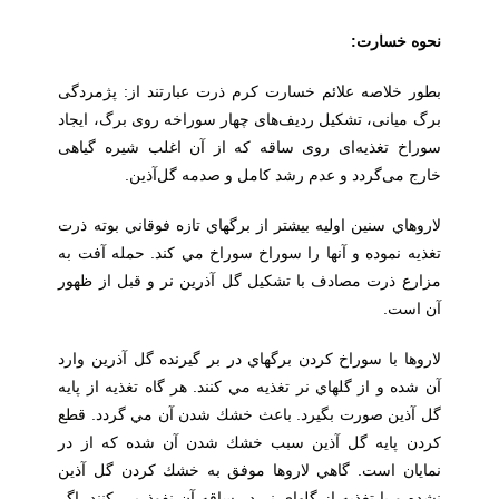
نحوه خسارت:
بطور خلاصه علائم خسارت کرم ذرت عبارتند از: پژمردگی
برگ میانی، تشکیل ردیف‌های چهار سوراخه روی برگ، ایجاد
سوراخ تغذیه‌ای روی ساقه که از آن اغلب شیره گیاهی
خارج می‌گردد و عدم رشد کامل و صدمه گل‌آذین.
لاروهاي سنين اوليه بيشتر از برگهاي تازه فوقاني بوته ذرت
تغذيه نموده و آنها را سوراخ سوراخ مي كند. حمله آفت به
مزارع ذرت مصادف با تشكيل گل آذرين نر و قبل از ظهور
آن است.
لاروها با سوراخ كردن برگهاي در بر گيرنده گل آذرين وارد
آن شده و از گلهاي نر تغذيه مي كنند. هر گاه تغذيه از پايه
گل آذين صورت بگيرد. باعث خشك شدن آن مي گردد. قطع
كردن پايه گل آذين سبب خشك شدن آن شده كه از در
نمايان است. گاهي لاروها موفق به خشك كردن گل آذين
نشده و با تغذيه از گلهاي نر در ساقه آن نفوذ مي كنند. اگر