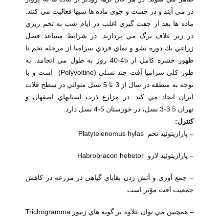
در مي آيند و در جست و جوي ماده ها شبها فعاليت مي كنند.
ماده ها بعد از جفت گيري اغلب در ايام شب به تخم ريزي
در زير غلاف برگ مي پردازند. در شرايط مساعد فصل
زراعي يك دوره نشو و نماي فردي سزاميا از مرحله تخم تا
ظهور حشره كامل از 45-40 روز به طول مي انجامد. به
طور كلي سزاميا آفت چند نسلي (Polyvoltine) است و با
توجه به منطقه در سال از 3 تا 5 نسل متوالي در سطح فلات
ايران ايجاد مي كند. در مزارع ذرت استانهاي اصفهان و
تهران 3.5-3 نسل، در خوزستان 5-4 نسل دارد.
کنترل
:
– پارازيتوئيد تخم Platytelenomus hylas
– پارازيتوئيد لارو Habrobracon hebetor
– جمع آوري و آتش زدن بقاياي گياهي در مزرعه در كاهش
جمعيت آفت مؤثر است.
– همچنين مي توان علاوه بر گونه هاي زنبور Trichogramma